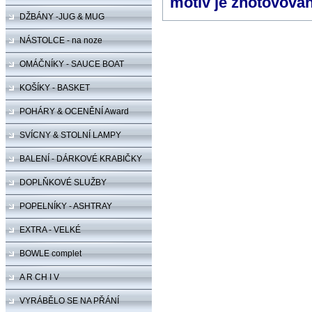
motiv je zhotovová
DŽBÁNY -JUG & MUG
NÁSTOLCE - na noze
OMÁČNÍKY - SAUCE BOAT
KOŠÍKY - BASKET
POHÁRY & OCENĚNÍ Award
&Trophy
SVÍCNY & STOLNÍ LAMPY
BALENÍ - DÁRKOVÉ KRABIČKY
DOPLŇKOVÉ SLUŽBY
POPELNÍKY - ASHTRAY
EXTRA - VELKÉ
BOWLE complet
A R CH I V
VYRÁBĚLO SE NA PŘÁNÍ