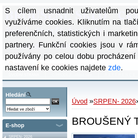
S cílem usnadnit uživatelům po
využíváme cookies. Kliknutím na tlač
preferenčních, statistických i market
partnery. Funkční cookies jsou v rá
používány po celou dobu procházení
Přihlášení
Nová registrace
nastavení ke cookies najdete
zde
.
ÚVODNÍ STRANA
O PRODEJI - about sale
R E F E R E N C E
Hledání
»
Úvod
SRPEN- 2026
BROUŠENÝ TA
E-shop
SRPEN- 2026