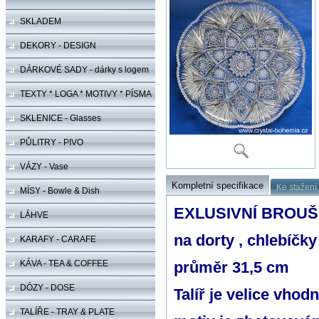
SKLADEM
DEKORY - DESIGN
DÁRKOVÉ SADY - dárky s logem
TEXTY * LOGA * MOTIVY * PÍSMA
SKLENICE - Glasses
PŮLITRY - PIVO
VÁZY - Vase
Kompletní specifikace
Ke stažení
MÍSY - Bowle & Dish
EXLUSIVNÍ BROUŠ
LÁHVE
na dorty , chlebíčk
KARAFY - CARAFE
KÁVA - TEA & COFFEE
průměr 31,5 cm
DÓZY - DOSE
Talíř je velice vhod
TALÍŘE - TRAY & PLATE